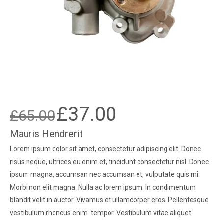
£
37.00
£
65.00
Original
Current
price
price
Mauris Hendrerit
was:
is:
Lorem ipsum dolor sit amet, consectetur adipiscing elit. Donec
£65.00.
£37.00.
risus neque, ultrices eu enim et, tincidunt consectetur nisl. Donec
ipsum magna, accumsan nec accumsan et, vulputate quis mi.
Morbi non elit magna. Nulla ac lorem ipsum. In condimentum
blandit velit in auctor. Vivamus et ullamcorper eros. Pellentesque
vestibulum rhoncus enim tempor. Vestibulum vitae aliquet