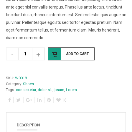
of 5
based on
ante eget nisl convallis tempus. Phasellus ante lectus, tincidunt
customer
tincidunt dui a, rhoncus interdum est. Sed molestie quis augue ac
ratings
pulvinar. Pellentesque egoists sed tortor egestas pretium. Nam
eget fermentum tellus, et fermentum diam. Mauris hendrerit,
diam non commodo.
ADD TO CART
SKU:
W0018
Category:
Shoes
Tags:
consectetur
,
dolor sit
,
ipsum
,
Lorem
16
DESCRIPTION