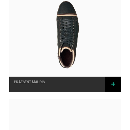
NS
RATE
D
2.67
PRAESENT MAURIS
OUT
OF 5
SELEC
T
OPTIO
NS