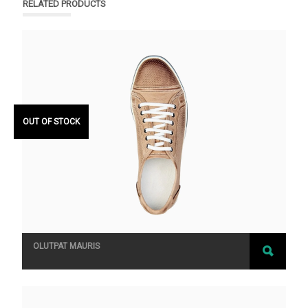
RELATED PRODUCTS
OUT OF STOCK
RATE
D
2.75
OLUTPAT MAURIS
OUT
OF 5
SELEC
T
OPTIO