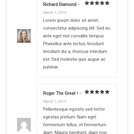
Richard Diamond
–
Rated
5
out
March 1, 2014
of 5
Lorem ipsum dolor sit amet,
consectetur adipiscing elit. Sed eu
ante eget nisl convallis tempus.
Phasellus ante lectus, tincidunt
tincidunt dui a, rhoncus interdum
est. Sed molestie quis augue ac
pulvinar.
Roger The Great !
–
Rated
March 1, 2014
1
out
Pellentesque egoists sed tortor
of
egestas pretium. Nam eget
5
fermentum tellus, et fermentum
diam. Mauris hendrerit, diam non