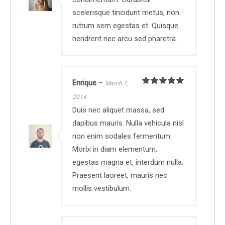
scelerisque tincidunt metus, non
rutrum sem egestas et. Quisque
hendrerit nec arcu sed pharetra.
Enrique
–
March 1,
Rated
5
out
2014
of 5
Duis nec aliquet massa, sed
dapibus mauris. Nulla vehicula nisl
non enim sodales fermentum.
Morbi in diam elementum,
egestas magna et, interdum nulla.
Praesent laoreet, mauris nec
mollis vestibulum.