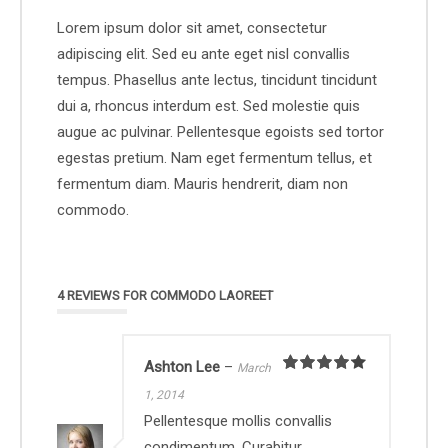
Lorem ipsum dolor sit amet, consectetur
adipiscing elit. Sed eu ante eget nisl convallis
tempus. Phasellus ante lectus, tincidunt tincidunt
dui a, rhoncus interdum est. Sed molestie quis
augue ac pulvinar. Pellentesque egoists sed tortor
egestas pretium. Nam eget fermentum tellus, et
fermentum diam. Mauris hendrerit, diam non
commodo.
4 REVIEWS FOR
COMMODO LAOREET
Ashton Lee
–
March
Rated
4
1, 2014
out of 5
Pellentesque mollis convallis
condimentum. Curabitur