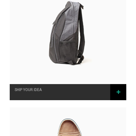
RATED
4.33
OUT
SHIP YOUR IDEA
OF 5
SELEC
T
OPTIO
NS