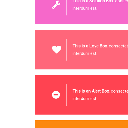
This is a Solution Box
. consec
interdum est.
This is a Love Box
. consectet
interdum est.
This is an Alert Box
. consecte
interdum est.