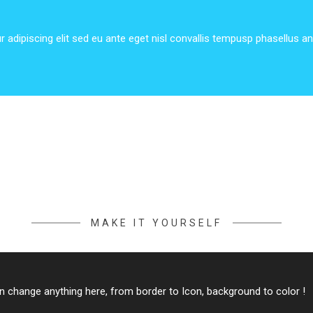
r adipiscing elit sed eu ante eget nisl convallis tempusp phasellus an
MAKE IT YOURSELF
n change anything here, from border to Icon, background to color !