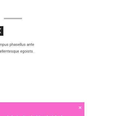
X
tempus phasellus ante
pellentesque egoists.