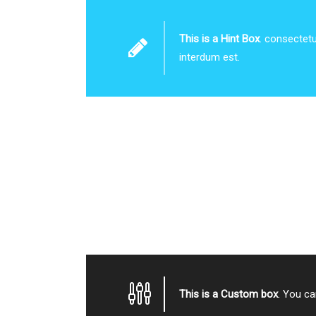
This is a Hint Box
. consectetu
interdum est.
This is a Custom box
. You ca